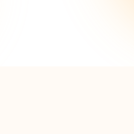
Skattefri grense
5 000 kr
skatte