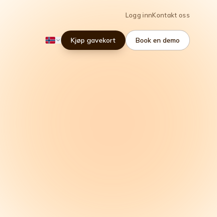
Logg inn
Kontakt oss
Kjøp gavekort
Book en demo
Per ansatt, per år
Gjelder gaver som ikke er kontanter