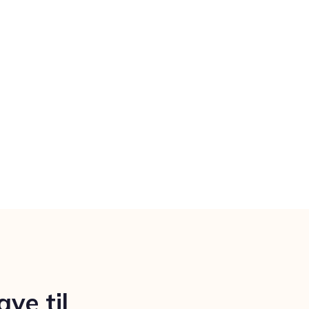
ve til